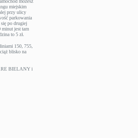
e samochód możesz
ngu miejskim
lej przy ulicy
iwość parkowania
się po drugiej
 minut jest tam
ina to 5 zł.
liniami 150, 755,
ciąż blisko na
TARE BIELANY i