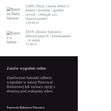
Ca00. Duży, czarny balon z
helem i konfetti - gender
reveal - chłopak czy
dziewczynka?
120,00
zł
E019. Zestaw balonów
dekoracyjnych / kosmonauta
– 6 sztuk
75,00
zł
Zamów wygodnie online
Zamówione baloniki odbierz
wygodnie w naszej Pracowni
Balonowej lub zaznacz opcję z
dostawą pod wskazany adres.
Pracownia Balonowa Warszawa