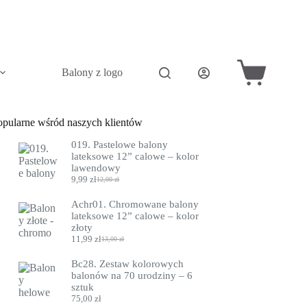
Balony z logo
Akcesoria do balonów
Pini
Koszyk
opularne wśród naszych klientów
019. Pastelowe balony
lateksowe 12” calowe – kolor
lawendowy
9,99
zł
12,00
zł
Pierwotna
Aktualna
cena
cena
Achr01. Chromowane balony
wynosiła:
wynosi:
lateksowe 12” calowe – kolor
12,00 zł.
9,99 zł.
złoty
11,99
zł
13,00
zł
Pierwotna
Aktualna
cena
cena
Bc28. Zestaw kolorowych
wynosiła:
wynosi:
balonów na 70 urodziny – 6
13,00 zł.
11,99 zł.
sztuk
75,00
zł