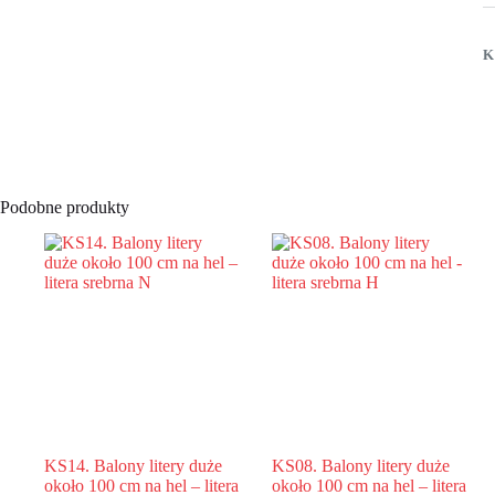
o
1
c
K
z
h
–
li
z
Y
Podobne produkty
KS14. Balony litery duże
KS08. Balony litery duże
około 100 cm na hel – litera
około 100 cm na hel – litera