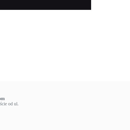
om
cie od ul.