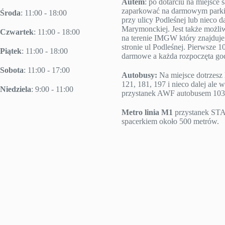
Autem
: po dotarciu na miejsc
zaparkować na darmowym parki
Środa
: 11:00 - 18:00
przy ulicy Podleśnej lub nieco da
Marymonckiej. Jest także możl
Czwartek
: 11:00 - 18:00
na terenie IMGW który znajduje 
stronie ul Podleśnej. Pierwsze 10
Piątek
: 11:00 - 18:00
darmowe a każda rozpoczęta godz
Sobota
: 11:00 - 17:00
Autobusy:
Na miejsce dotrzesz 
121, 181, 197 i nieco dalej ale w
Niedziela
: 9:00 - 11:00
przystanek AWF autobusem 103
Metro linia M1
przystanek S
spacerkiem około 500 metrów.