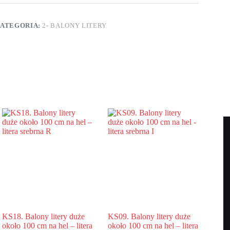
koło
00
m
ATEGORIA:
2- BALONY LITERY
elem
tera
łota
KS18. Balony litery duże
KS09. Balony litery duże
około 100 cm na hel – litera
około 100 cm na hel – litera