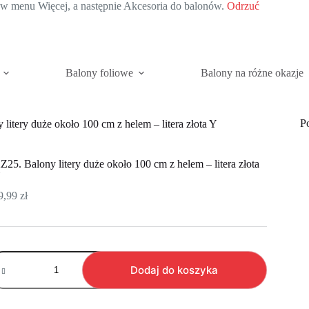
c w menu Więcej, a następnie Akcesoria do balonów.
Odrzuć
Balony foliowe
Balony na różne okazje
P
litery duże około 100 cm z helem – litera złota Y
Z25. Balony litery duże około 100 cm z helem – litera złota
Y
9,99
zł
ość
Z25.
Dodaj do koszyka
alony
tery
uże