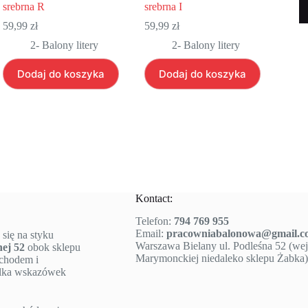
srebrna R
srebrna I
59,99
zł
59,99
zł
2- Balony litery
2- Balony litery
Dodaj do koszyka
Dodaj do koszyka
Kontact:
Telefon:
794 769 955
Email:
pracowniabalonowa@gmail.c
 się na styku
Warszawa Bielany ul. Podleśna 52 (wejś
nej 52
obok sklepu
Marymonckiej niedaleko sklepu Żabka)
ochodem i
ilka wskazówek