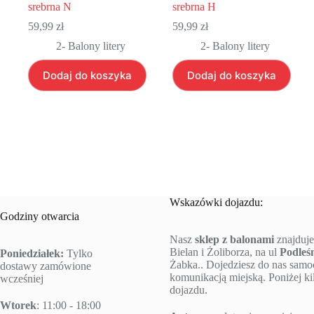
srebrna N
srebrna H
59,99
zł
59,99
zł
2- Balony litery
2- Balony litery
Dodaj do koszyka
Dodaj do koszyka
Wskazówki dojazdu:
Godziny otwarcia
Nasz
sklep z balonami
znajduje
Bielan i Żoliborza, na ul
Podleś
Poniedziałek:
Tylko
Żabka.. Dojedziesz do nas sam
dostawy zamówione
komunikacją miejską. Poniżej k
wcześniej
dojazdu.
Wtorek
: 11:00 - 18:00