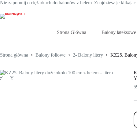
Nie zapomnij o ciężarkach do balonów z helem. Znajdziesz je klikają
Przejdź
do
treści
Strona Główna
Balony lateksowe
Strona główna
Balony foliowe
2- Balony litery
KZ25. Balony 
K
5
il
K
B
li
d