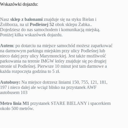
Wskazówki dojazdu:
Nasz
sklep z balonami
znajduje się na styku Bielan i
Żoliborza, na ul
Podleśnej 52
obok sklepu Żabka..
Dojedziesz do nas samochodem i komunikacją miejską.
Poniżej kilka wskazówek dojazdu.
Autem
: po dotarciu na miejsce samochód możesz zaparkować
na darmowym parkingu miejskim przy ulicy Podleśnej lub
nieco dalej przy ulicy Marymonckiej. Jest także możliwość
parkowania na terenie IMGW który znajduje się po drugiej
stronie ul Podleśnej. Pierwsze 10 minut jest tam darmowe a
każda rozpoczęta godzina to 5 zł.
Autobusy:
Na miejsce dotrzesz liniami 150, 755, 121, 181,
197 i nieco dalej ale wciąż blisko na przystanek AWF
autobusem 103
Metro linia M1
przystanek STARE BIELANY i spacerkiem
około 500 metrów.