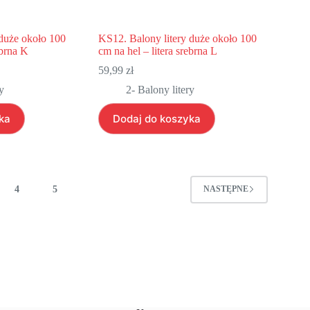
 duże około 100
KS12. Balony litery duże około 100
ebrna K
cm na hel – litera srebrna L
59,99
zł
y
2- Balony litery
ka
Dodaj do koszyka
4
5
NASTĘPNE