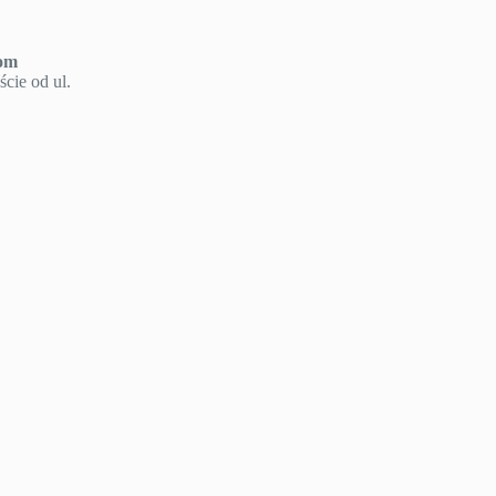
om
cie od ul.