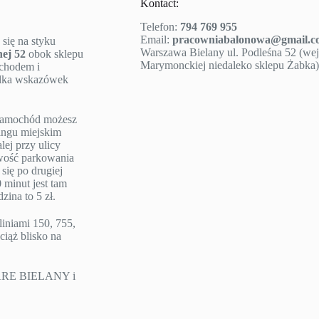
Kontact:
Telefon:
794 769 955
Email:
pracowniabalonowa@gmail.c
 się na styku
Warszawa Bielany ul. Podleśna 52 (wejś
nej 52
obok sklepu
Marymonckiej niedaleko sklepu Żabka)
ochodem i
ilka wskazówek
e samochód możesz
ngu miejskim
lej przy ulicy
iwość parkowania
się po drugiej
 minut jest tam
ina to 5 zł.
liniami 150, 755,
ciąż blisko na
TARE BIELANY i