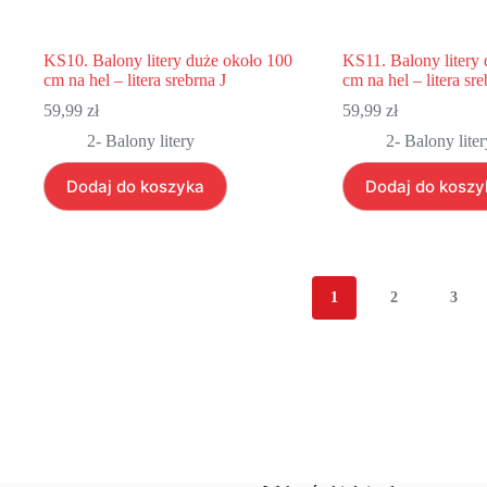
KS10. Balony litery duże około 100
KS11. Balony litery
cm na hel – litera srebrna J
cm na hel – litera sr
59,99
zł
59,99
zł
2- Balony litery
2- Balony liter
Dodaj do koszyka
Dodaj do koszy
1
2
3