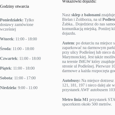
Wskazówki dojazdu:
Godziny otwarcia
Nasz
sklep z balonami
znajduje
Bielan i Żoliborza, na ul
Podleś
Poniedziałek:
Tylko
Żabka.. Dojedziesz do nas sam
dostawy zamówione
komunikacją miejską. Poniżej k
wcześniej
dojazdu.
Wtorek
: 11:00 - 18:00
Autem
: po dotarciu na miejsc
zaparkować na darmowym parki
Środa
: 11:00 - 18:00
przy ulicy Podleśnej lub nieco da
Marymonckiej. Jest także możl
Czwartek
: 11:00 - 18:00
na terenie IMGW który znajduje 
stronie ul Podleśnej. Pierwsze 10
Piątek
: 11:00 - 18:00
darmowe a każda rozpoczęta godz
Sobota
: 11:00 - 17:00
Autobusy:
Na miejsce dotrzesz 
121, 181, 197 i nieco dalej ale w
Niedziela
: 9:00 - 11:00
przystanek AWF autobusem 103
Metro linia M1
przystanek S
spacerkiem około 500 metrów.