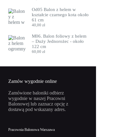
Od05 Balon z helem w
kształcie czarnego kota około
61 cm
40,00
zł
M06. Balon foliowy z helem
– Duży Jednorożec - około
122 cm
60,00
zł
Zamów wygodnie online
Zamówione baloniki odbierz
wygodnie w naszej Pracowni
Balonowej lub zaznacz opcję z
dostawą pod wskazany adres.
Pracownia Balonowa Warszawa