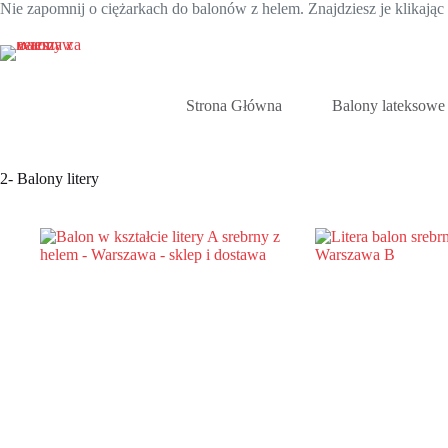
Nie zapomnij o ciężarkach do balonów z helem. Znajdziesz je klikają
Przejdź
do
treści
Strona Główna
Balony lateksowe
2- Balony litery