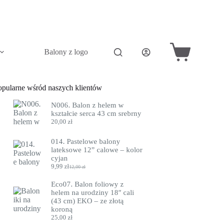
Balony z logo
Akcesoria do balonów
Pini
Koszyk
opularne wśród naszych klientów
N006. Balon z helem w
kształcie serca 43 cm srebrny
20,00
zł
014. Pastelowe balony
lateksowe 12” calowe – kolor
cyjan
9,99
zł
12,00
zł
Pierwotna
Aktualna
cena
cena
Eco07. Balon foliowy z
wynosiła:
wynosi:
helem na urodziny 18″ cali
12,00 zł.
9,99 zł.
(43 cm) EKO – ze złotą
koroną
25,00
zł