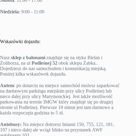
Sobota
: 11:00 - 17:00
Niedziela
: 9:00 - 11:00
Wskazówki dojazdu:
Nasz
sklep z balonami
znajduje się na styku Bielan i
Żoliborza, na ul
Podleśnej 52
obok sklepu Żabka..
Dojedziesz do nas samochodem i komunikacją miejską.
Poniżej kilka wskazówek dojazdu.
Autem
: po dotarciu na miejsce samochód możesz zaparkować
na darmowym parkingu miejskim przy ulicy Podleśnej lub
nieco dalej przy ulicy Marymonckiej. Jest także możliwość
parkowania na terenie IMGW który znajduje się po drugiej
stronie ul Podleśnej. Pierwsze 10 minut jest tam darmowe a
każda rozpoczęta godzina to 5 zł.
Autobusy:
Na miejsce dotrzesz liniami 150, 755, 121, 181,
197 i nieco dalej ale wciąż blisko na przystanek AWF
autobusem 103