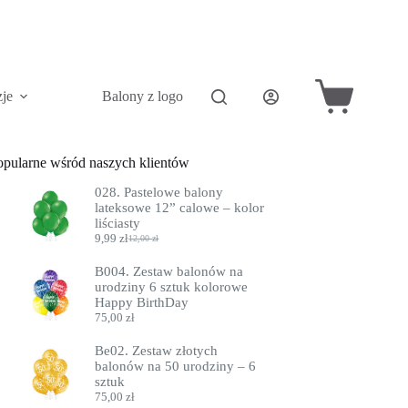
zje
Balony z logo
Akcesoria do balonów
Koszyk
opularne wśród naszych klientów
028. Pastelowe balony
lateksowe 12” calowe – kolor
liściasty
9,99
zł
12,00
zł
Pierwotna
Aktualna
cena
cena
B004. Zestaw balonów na
wynosiła:
wynosi:
urodziny 6 sztuk kolorowe
12,00 zł.
9,99 zł.
Happy BirthDay
75,00
zł
Be02. Zestaw złotych
balonów na 50 urodziny – 6
sztuk
75,00
zł