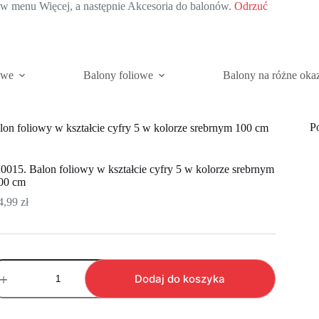
c w menu Więcej, a następnie Akcesoria do balonów.
Odrzuć
owe
Balony foliowe
Balony na różne oka
P
on foliowy w kształcie cyfry 5 w kolorze srebrnym 100 cm
0015. Balon foliowy w kształcie cyfry 5 w kolorze srebrnym
00 cm
4,99
zł
ość
0015.
Dodaj do koszyka
alon
oliowy