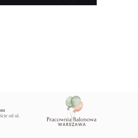
om
cie od ul.