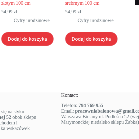
złotym 100 cm
srebrnym 100 cm
54,99
zł
54,99
zł
Cyfry urodzinowe
Cyfry urodzinowe
Dodaj do koszyka
Dodaj do koszyka
Kontact:
Telefon:
794 769 955
Email:
pracowniabalonowa@gmail.c
 się na styku
Warszawa Bielany ul. Podleśna 52 (wejś
nej 52
obok sklepu
Marymonckiej niedaleko sklepu Żabka)
ochodem i
ilka wskazówek