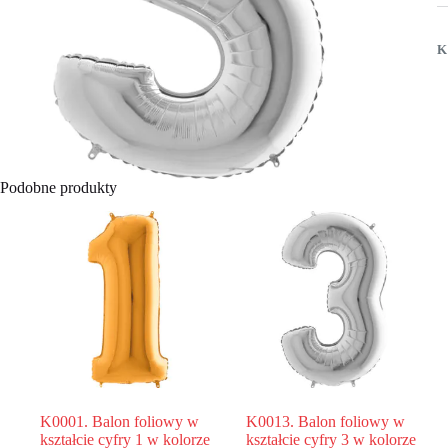
k
c
5
K
w
k
s
1
c
Podobne produkty
K0001. Balon foliowy w
K0013. Balon foliowy w
kształcie cyfry 1 w kolorze
kształcie cyfry 3 w kolorze