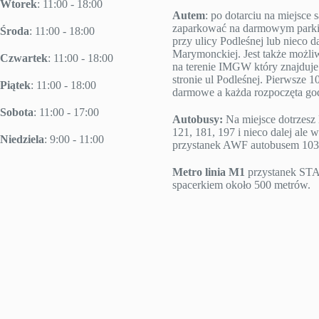
Wtorek
: 11:00 - 18:00
Autem
: po dotarciu na miejsc
zaparkować na darmowym parki
Środa
: 11:00 - 18:00
przy ulicy Podleśnej lub nieco da
Marymonckiej. Jest także możl
Czwartek
: 11:00 - 18:00
na terenie IMGW który znajduje 
stronie ul Podleśnej. Pierwsze 10
Piątek
: 11:00 - 18:00
darmowe a każda rozpoczęta godz
Sobota
: 11:00 - 17:00
Autobusy:
Na miejsce dotrzesz 
121, 181, 197 i nieco dalej ale w
Niedziela
: 9:00 - 11:00
przystanek AWF autobusem 103
Metro linia M1
przystanek S
spacerkiem około 500 metrów.