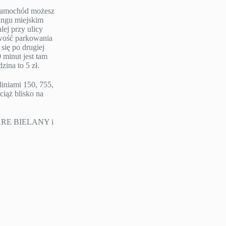
e samochód możesz
ngu miejskim
lej przy ulicy
iwość parkowania
się po drugiej
 minut jest tam
ina to 5 zł.
liniami 150, 755,
ciąż blisko na
TARE BIELANY i