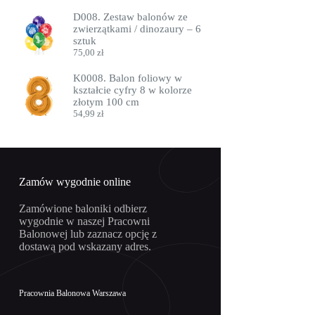
D008. Zestaw balonów ze
zwierzątkami / dinozaury – 6
sztuk
75,00
zł
K0008. Balon foliowy w
kształcie cyfry 8 w kolorze
złotym 100 cm
54,99
zł
Zamów wygodnie online
Zamówione baloniki odbierz
wygodnie w naszej Pracowni
Balonowej lub zaznacz opcję z
dostawą pod wskazany adres.
Pracownia Balonowa Warszawa