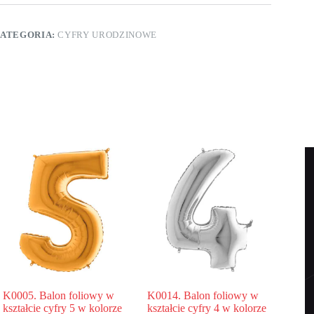
ształcie
yfry
ATEGORIA:
CYFRY URODZINOWE
olorze
rebrnym
00
m
K0005. Balon foliowy w
K0014. Balon foliowy w
kształcie cyfry 5 w kolorze
kształcie cyfry 4 w kolorze