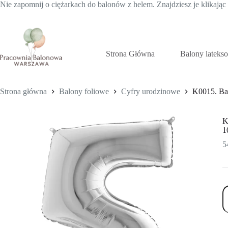
Nie zapomnij o ciężarkach do balonów z helem. Znajdziesz je klikają
Przejdź
do
treści
Strona Główna
Balony lateks
Strona główna
Balony foliowe
Cyfry urodzinowe
K0015. Bal
K
1
5
il
K
B
f
w