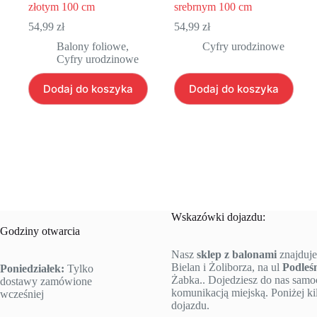
złotym 100 cm
srebrnym 100 cm
54,99
zł
54,99
zł
Balony foliowe
,
Cyfry urodzinowe
Cyfry urodzinowe
Dodaj do koszyka
Dodaj do koszyka
Wskazówki dojazdu:
Godziny otwarcia
Nasz
sklep z balonami
znajduje
Bielan i Żoliborza, na ul
Podleś
Poniedziałek:
Tylko
Żabka.. Dojedziesz do nas sam
dostawy zamówione
komunikacją miejską. Poniżej k
wcześniej
dojazdu.