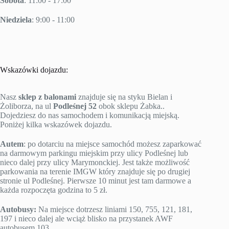
Sobota
: 11:00 - 17:00
Niedziela
: 9:00 - 11:00
Wskazówki dojazdu:
Nasz
sklep z balonami
znajduje się na styku Bielan i
Żoliborza, na ul
Podleśnej 52
obok sklepu Żabka..
Dojedziesz do nas samochodem i komunikacją miejską.
Poniżej kilka wskazówek dojazdu.
Autem
: po dotarciu na miejsce samochód możesz zaparkować
na darmowym parkingu miejskim przy ulicy Podleśnej lub
nieco dalej przy ulicy Marymonckiej. Jest także możliwość
parkowania na terenie IMGW który znajduje się po drugiej
stronie ul Podleśnej. Pierwsze 10 minut jest tam darmowe a
każda rozpoczęta godzina to 5 zł.
Autobusy:
Na miejsce dotrzesz liniami 150, 755, 121, 181,
197 i nieco dalej ale wciąż blisko na przystanek AWF
autobusem 103