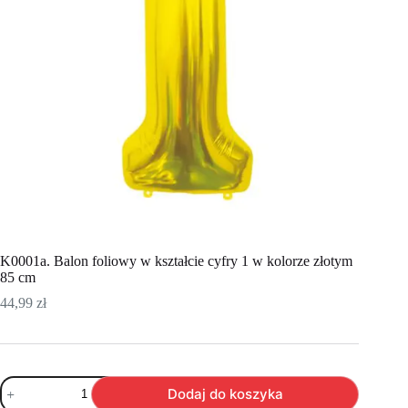
K0001a. Balon foliowy w kształcie cyfry 1 w kolorze złotym
85 cm
44,99
zł
ilość
Dodaj do koszyka
K0001a.