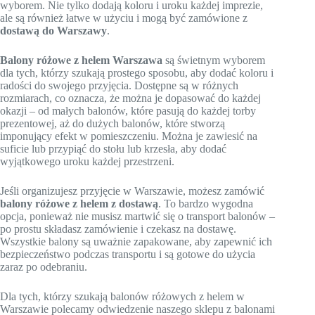
wyborem. Nie tylko dodają koloru i uroku każdej imprezie,
ale są również łatwe w użyciu i mogą być zamówione z
dostawą do Warszawy
.
Balony różowe z helem Warszawa
są świetnym wyborem
dla tych, którzy szukają prostego sposobu, aby dodać koloru i
radości do swojego przyjęcia. Dostępne są w różnych
rozmiarach, co oznacza, że ​​można je dopasować do każdej
okazji – od małych balonów, które pasują do każdej torby
prezentowej, aż do dużych balonów, które stworzą
imponujący efekt w pomieszczeniu. Można je zawiesić na
suficie lub przypiąć do stołu lub krzesła, aby dodać
wyjątkowego uroku każdej przestrzeni.
Jeśli organizujesz przyjęcie w Warszawie, możesz zamówić
balony różowe z helem z dostawą
. To bardzo wygodna
opcja, ponieważ nie musisz martwić się o transport balonów –
po prostu składasz zamówienie i czekasz na dostawę.
Wszystkie balony są uważnie zapakowane, aby zapewnić ich
bezpieczeństwo podczas transportu i są gotowe do użycia
zaraz po odebraniu.
Dla tych, którzy szukają balonów różowych z helem w
Warszawie polecamy odwiedzenie naszego sklepu z balonami