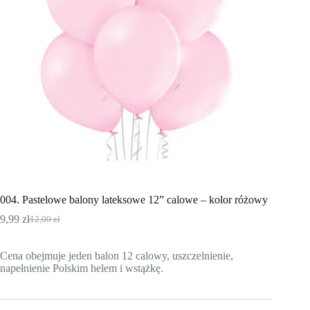
004. Pastelowe balony lateksowe 12” calowe – kolor różowy
9,99
zł
12,00
zł
Pierwotna
Aktualna
cena
cena
wynosiła:
wynosi:
Cena obejmuje jeden balon 12 calowy, uszczelnienie,
12,00 zł.
9,99 zł.
napełnienie Polskim helem i wstążkę.