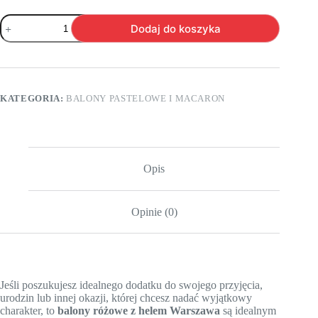
ilość
Dodaj do koszyka
004.
Pastelowe
balony
lateksowe
12”
calowe
KATEGORIA:
BALONY PASTELOWE I MACARON
–
kolor
różowy
Opis
Opinie (0)
Jeśli poszukujesz idealnego dodatku do swojego przyjęcia,
urodzin lub innej okazji, której chcesz nadać wyjątkowy
charakter, to
balony różowe z helem Warszawa
są idealnym