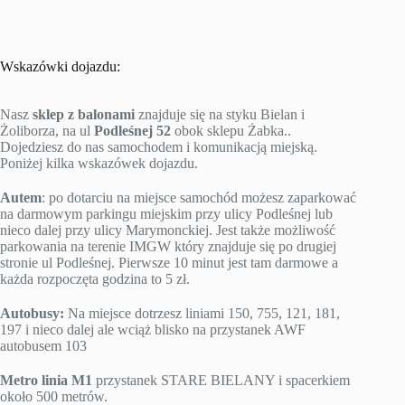
Wskazówki dojazdu:
Nasz
sklep z balonami
znajduje się na styku Bielan i
Żoliborza, na ul
Podleśnej 52
obok sklepu Żabka..
Dojedziesz do nas samochodem i komunikacją miejską.
Poniżej kilka wskazówek dojazdu.
Autem
: po dotarciu na miejsce samochód możesz zaparkować
na darmowym parkingu miejskim przy ulicy Podleśnej lub
nieco dalej przy ulicy Marymonckiej. Jest także możliwość
parkowania na terenie IMGW który znajduje się po drugiej
stronie ul Podleśnej. Pierwsze 10 minut jest tam darmowe a
każda rozpoczęta godzina to 5 zł.
Autobusy:
Na miejsce dotrzesz liniami 150, 755, 121, 181,
197 i nieco dalej ale wciąż blisko na przystanek AWF
autobusem 103
Metro linia M1
przystanek STARE BIELANY i spacerkiem
około 500 metrów.