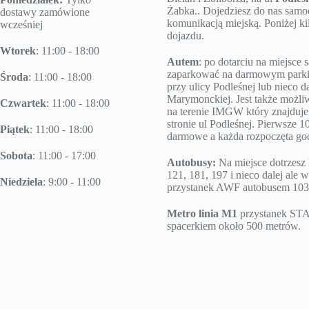
Żabka.. Dojedziesz do nas sam
dostawy zamówione
komunikacją miejską. Poniżej k
wcześniej
dojazdu.
Wtorek
: 11:00 - 18:00
Autem
: po dotarciu na miejsc
zaparkować na darmowym parki
Środa
: 11:00 - 18:00
przy ulicy Podleśnej lub nieco da
Marymonckiej. Jest także możl
Czwartek
: 11:00 - 18:00
na terenie IMGW który znajduje 
stronie ul Podleśnej. Pierwsze 10
Piątek
: 11:00 - 18:00
darmowe a każda rozpoczęta godz
Sobota
: 11:00 - 17:00
Autobusy:
Na miejsce dotrzesz 
121, 181, 197 i nieco dalej ale w
Niedziela
: 9:00 - 11:00
przystanek AWF autobusem 103
Metro linia M1
przystanek S
spacerkiem około 500 metrów.