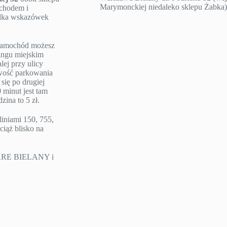
Marymonckiej niedaleko sklepu Żabka)
ochodem i
ilka wskazówek
e samochód możesz
ngu miejskim
lej przy ulicy
iwość parkowania
się po drugiej
 minut jest tam
ina to 5 zł.
liniami 150, 755,
ciąż blisko na
TARE BIELANY i