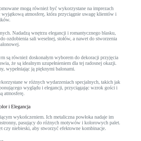
chromowane mogą również być wykorzystane na imprezach
c wyjątkową atmosferę, która przyciągnie uwagę klientów i
ików.
lnych. Nadadzą wnętrzu elegancji i romantycznego blasku,
o ozdobienia sali weselnej, stołów, a nawet do stworzenia
balonowej.
ym są również doskonałym wyborem do dekoracji przyjęcia
awia, że są idealnym uzupełnieniem dla tej radosnej okazji.
y, wypełniając ją pięknymi balonami.
orzystane w różnych wydarzeniach specjalnych, takich jak
onującego wyglądu i elegancji, przyciągając wzrok gości i
ą atmosferę.
or i Elegancja
niącym wykończeniem. Ich metaliczna powłoka nadaje im
chstronny, pasujący do różnych motywów i kolorowych palet.
olet czy niebieski, aby stworzyć efektowne kombinacje.