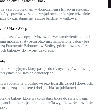
e helem: Elegancja i Blask
ycają swoim pięknym wykończeniem i lśniącym efektem.
tóry sprawia, że są one wyjątkowo atrakcyjne wizualnie.
da okazja stanie się jeszcze bardziej wyjątkowa.
iedź Nasz Sklep
em, masz dwie opcje. Możesz złożyć zamówienie online i
 temu możesz z łatwością otrzymać zamówione balony bez
szą Pracownię Balonową w Stolicy, gdzie nasz zespół z
ych balonów do Twojej dekoracji.
kazje
 dekoracyjnym, który pasuje do różnych typów aranżacji i
orzystać je w swoich dekoracjach:
 wyborem na urodzinowe przyjęcia dla dzieci i dorosłych.
c magiczną atmosferę i dodając blasku jubilatowi.
piękne balony które wykorzystasz także do świętowania
egancką dekorację, która podkreśla wyjątkowość i trwałość
iązku.