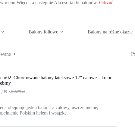
c w menu Więcej, a następnie Akcesoria do balonów.
Odrzuć
Balony foliowe
Balony na różne okazje
P
owane
chr02. Chromowane balony lateksowe 12” calowe – kolor
rebrny
1,99
zł
13,00
zł
Pierwotna
Aktualna
cena
cena
wynosiła:
wynosi:
ena obejmuje jeden balon 12 calowy, uszczelnienie,
13,00 zł.
11,99 zł.
apełnienie Polskim helem i wstążkę.