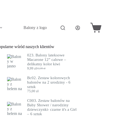
Balony z logo
Akcesoria do balonów
Pini
Koszyk
opularne wśród naszych klientów
023. Balony lateksowe
Macarone 12” calowe –
delikatny kolor kiwi
9,99
zł
12,00
zł
Pierwotna
Aktualna
cena
cena
Bc02. Zestaw kolorowych
wynosiła:
wynosi:
balonów na 2 urodziny - 6
12,00 zł.
9,99 zł.
sztuk
75,00
zł
C003. Zestaw balonów na
Baby Shower / narodziny
dziewczynki- czarne it's a Girl
– 6 sztuk