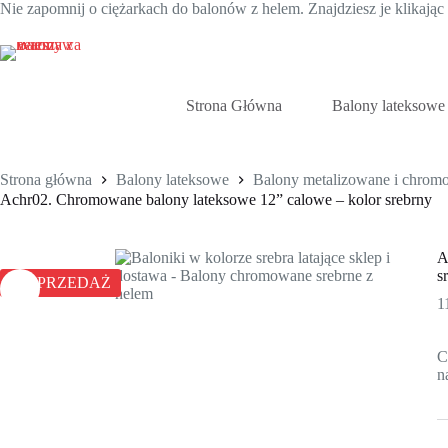
Nie zapomnij o ciężarkach do balonów z helem. Znajdziesz je klikają
Przejdź
do
treści
Strona Główna
Balony lateksowe
Strona główna
Balony lateksowe
Balony metalizowane i chrom
Achr02. Chromowane balony lateksowe 12” calowe – kolor srebrny
A
s
WYPRZEDAŻ
1
C
n