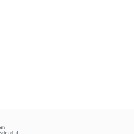
om
cie od ul.