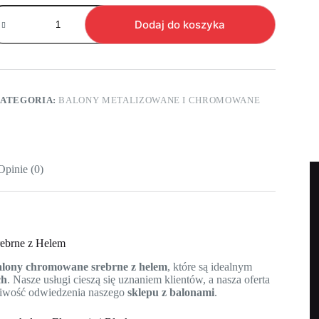
ość
chr02.
Dodaj do koszyka
hromowane
alony
ateksowe
2”
alowe
ATEGORIA:
BALONY METALIZOWANE I CHROMOWANE
olor
rebrny
Opinie (0)
ebrne z Helem
alony chromowane srebrne z helem
, które są idealnym
ch
. Nasze usługi cieszą się uznaniem klientów, a nasza oferta
żliwość odwiedzenia naszego
sklepu z balonami
.