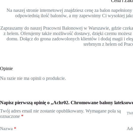
Cena i Zak
Na naszej stronie internetowej znajdziesz cenę za balon napełnio
odpowiednią ilość balonów, a my zapewnimy Ci wysokiej jakoś
Zapraszamy do naszej Pracowni Balonowej w Warszawie, gdzie czek
z helem. Oferujemy także możliwość dostawy, dzięki czemu możes
domu. Dołącz do grona zadowolonych klientów i dodaj magii i el
srebrnym z helem od Pra
Opinie
Na razie nie ma opinii o produkcie.
Napisz pierwszą opinię o „Achr02. Chromowane balony lateksowe
Twój adres email nie zostanie opublikowany.
Wymagane pola są
TW
oznaczone
*
Nazwa
*
Adr