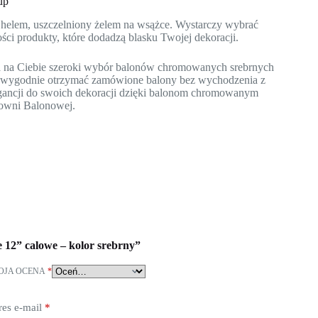
up
ny helem, uszczelniony żelem na wsążce. Wystarczy wybrać
ci produkty, które dodadzą blasku Twojej dekoracji.
a na Ciebie szeroki wybór balonów chromowanych srebrnych
z wygodnie otrzymać zamówione balony bez wychodzenia z
egancji do swoich dekoracji dzięki balonom chromowanym
cowni Balonowej.
 12” calowe – kolor srebrny”
OJA OCENA
*
es e-mail
*