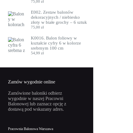
75,00
zł
E002. Zestaw balonów
dekoracyjnych / niebiesko
złoty w białe grochy – 6 sztuk
75,00
zł
K0016. Balon foliowy w
kształcie cyfry 6 w kolorze
srebrnym 100 cm
54,99
zł
Zamów wygodnie online
Zamówione baloniki odbierz
wygodnie w naszej Pracowni
Balonowej lub zaznacz opcję z
dostawą pod wskazany adres.
Pracownia Balonowa Warszawa