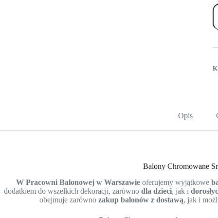
il
A
C
b
l
1
c
–
K
k
s
Opis
Balony Chromowane Sr
W Pracowni Balonowej w Warszawie
oferujemy wyjątkowe
b
dodatkiem do wszelkich dekoracji, zarówno
dla dzieci
, jak i
dorosły
obejmuje zarówno
zakup balonów z dostawą
, jak i mo