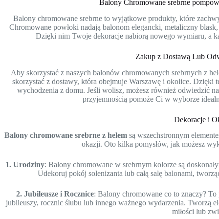
Balony Chromowane srebrne pompowan
Balony chromowane srebrne to wyjątkowe produkty, które zachw
Chromowane powłoki nadają balonom elegancki, metaliczny blask, k
Dzięki nim Twoje dekoracje nabiorą nowego wymiaru, a każ
Zakup z Dostawą Lub Odw
Aby skorzystać z naszych balonów chromowanych srebrnych z hel
skorzystać z dostawy, która obejmuje Warszawę i okolice. Dzięki
wychodzenia z domu. Jeśli wolisz, możesz również odwiedzić na
przyjemnością pomoże Ci w wyborze idealn
Dekoracje i O
Balony chromowane srebrne z helem
są wszechstronnym elementem
okazji. Oto kilka pomysłów, jak możesz wyk
1. Urodziny
: Balony chromowane w srebrnym kolorze są doskonałym
Udekoruj pokój solenizanta lub całą salę balonami, tworzą
2. Jubileusze i Rocznice
: Balony chromowane co to znaczy? To 
jubileuszy, rocznic ślubu lub innego ważnego wydarzenia. Tworzą el
miłości lub zw