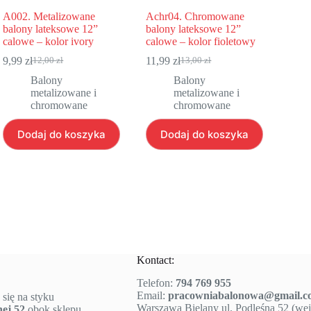
A002. Metalizowane
Achr04. Chromowane
balony lateksowe 12”
balony lateksowe 12”
calowe – kolor ivory
calowe – kolor fioletowy
9,99
zł
11,99
zł
12,00
zł
13,00
zł
Pierwotna
Aktualna
Pierwotna
Aktualna
cena
cena
cena
cena
Balony
Balony
wynosiła:
wynosi:
wynosiła:
wynosi:
metalizowane i
metalizowane i
12,00 zł.
9,99 zł.
13,00 zł.
11,99 zł.
chromowane
chromowane
Dodaj do koszyka
Dodaj do koszyka
Kontact:
Telefon:
794 769 955
Email:
pracowniabalonowa@gmail.c
 się na styku
Warszawa Bielany ul. Podleśna 52 (wejś
nej 52
obok sklepu