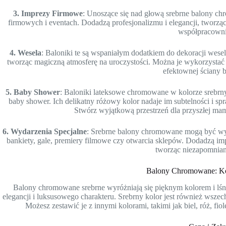
3. Imprezy Firmowe
: Unoszące się nad głową srebrne balony 
firmowych i eventach. Dodadzą profesjonalizmu i elegancji, tworzą
współpracown
4. Wesela
: Baloniki te są wspaniałym dodatkiem do dekoracji wese
tworząc magiczną atmosferę na uroczystości. Można je wykorzystać d
efektownej ściany 
5. Baby Shower
: Baloniki lateksowe chromowane w kolorze srebrn
baby shower. Ich delikatny różowy kolor nadaje im subtelności i spr
Stwórz wyjątkową przestrzeń dla przyszłej mam
6. Wydarzenia Specjalne
: Srebrne balony chromowane mogą być wyk
bankiety, gale, premiery filmowe czy otwarcia sklepów. Dodadzą imp
tworząc niezapomnian
Balony Chromowane: Kol
Balony chromowane srebrne wyróżniają się pięknym kolorem i lś
elegancji i luksusowego charakteru. Srebrny kolor jest również wsze
Możesz zestawić je z innymi kolorami, takimi jak biel, róż, fi