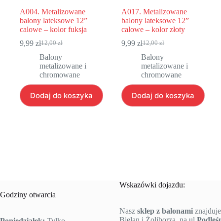
A004. Metalizowane
A017. Metalizowane
balony lateksowe 12”
balony lateksowe 12”
calowe – kolor fuksja
calowe – kolor złoty
9,99
zł
9,99
zł
12,00
zł
12,00
zł
Pierwotna
Aktualna
Pierwotna
Aktualna
cena
cena
cena
cena
Balony
Balony
wynosiła:
wynosi:
wynosiła:
wynosi:
metalizowane i
metalizowane i
12,00 zł.
9,99 zł.
12,00 zł.
9,99 zł.
chromowane
chromowane
Dodaj do koszyka
Dodaj do koszyka
Wskazówki dojazdu:
Godziny otwarcia
Nasz
sklep z balonami
znajduje
Bielan i Żoliborza, na ul
Podleś
Poniedziałek:
Tylko