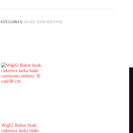
ATEGORIA:
BOŻE NARODZENIE
Wig02 Balon lizak,
cukrowa laska biało