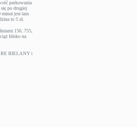
iwość parkowania
się po drugiej
 minut jest tam
ina to 5 zł.
liniami 150, 755,
ciąż blisko na
TARE BIELANY i