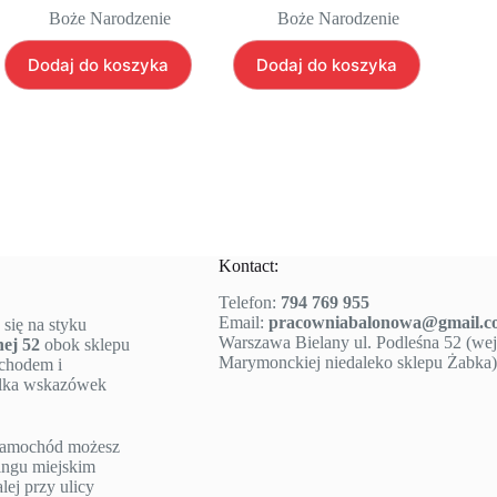
Boże Narodzenie
Boże Narodzenie
Dodaj do koszyka
Dodaj do koszyka
Kontact:
Telefon:
794 769 955
Email:
pracowniabalonowa@gmail.c
 się na styku
Warszawa Bielany ul. Podleśna 52 (wejś
nej 52
obok sklepu
Marymonckiej niedaleko sklepu Żabka)
ochodem i
ilka wskazówek
e samochód możesz
ngu miejskim
lej przy ulicy