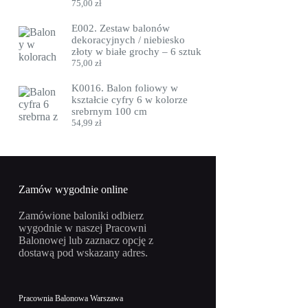
75,00
zł
E002. Zestaw balonów
dekoracyjnych / niebiesko
złoty w białe grochy – 6 sztuk
75,00
zł
K0016. Balon foliowy w
kształcie cyfry 6 w kolorze
srebrnym 100 cm
54,99
zł
Zamów wygodnie online
Zamówione baloniki odbierz
wygodnie w naszej Pracowni
Balonowej lub zaznacz opcję z
dostawą pod wskazany adres.
Pracownia Balonowa Warszawa