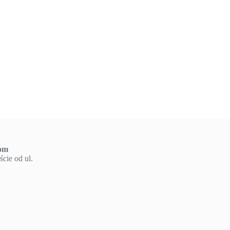
om
cie od ul.