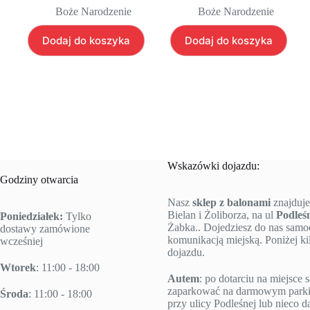
Boże Narodzenie
Boże Narodzenie
Dodaj do koszyka
Dodaj do koszyka
Wskazówki dojazdu:
Godziny otwarcia
Nasz
sklep z balonami
znajduje
Bielan i Żoliborza, na ul
Podleś
Poniedziałek:
Tylko
Żabka.. Dojedziesz do nas sam
dostawy zamówione
komunikacją miejską. Poniżej k
wcześniej
dojazdu.
Wtorek
: 11:00 - 18:00
Autem
: po dotarciu na miejsc
zaparkować na darmowym parki
Środa
: 11:00 - 18:00
przy ulicy Podleśnej lub nieco da