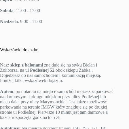
Sobota
: 11:00 - 17:00
Niedziela
: 9:00 - 11:00
Wskazówki dojazdu:
Nasz
sklep z balonami
znajduje się na styku Bielan i
Żoliborza, na ul
Podleśnej 52
obok sklepu Żabka..
Dojedziesz do nas samochodem i komunikacją miejską.
Poniżej kilka wskazówek dojazdu.
Autem
: po dotarciu na miejsce samochód możesz zaparkować
na darmowym parkingu miejskim przy ulicy Podleśnej lub
nieco dalej przy ulicy Marymonckiej. Jest także możliwość
parkowania na terenie IMGW który znajduje się po drugiej
stronie ul Podleśnej. Pierwsze 10 minut jest tam darmowe a
każda rozpoczęta godzina to 5 zł.
Autobusy:
Na miejsce dotrzesz liniami 150, 755, 121, 181,