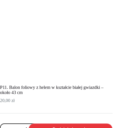
P11. Balon foliowy z helem w kształcie białej gwiazdki –
około 43 cm
20,00
zł
ilość