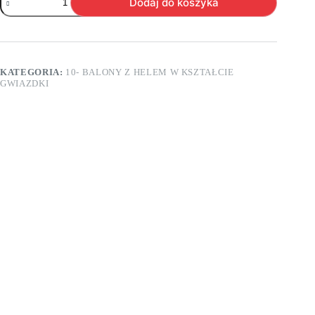
Dodaj do koszyka
P11.
Balon
foliowy
z
helem
w
KATEGORIA:
10- BALONY Z HELEM W KSZTAŁCIE
kształcie
GWIAZDKI
białej
gwiazdki
-
około
43
cm