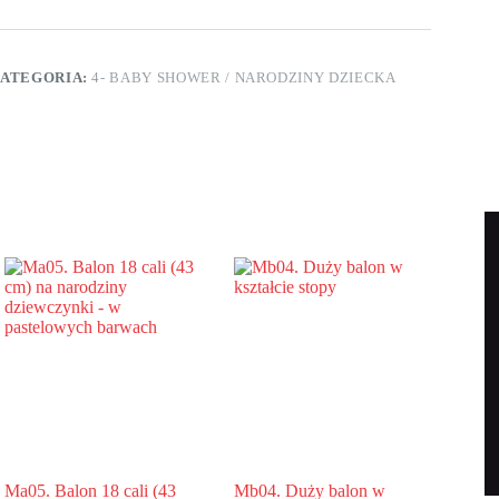
li
43
m)
a
ATEGORIA:
4- BABY SHOWER / NARODZINY DZIECKA
arodziny
ziewczynki
elcome
ttle
rincess
erce
Ma05. Balon 18 cali (43
Mb04. Duży balon w