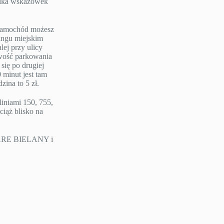
ilka wskazówek
e samochód możesz
ngu miejskim
lej przy ulicy
iwość parkowania
się po drugiej
 minut jest tam
ina to 5 zł.
liniami 150, 755,
ciąż blisko na
TARE BIELANY i