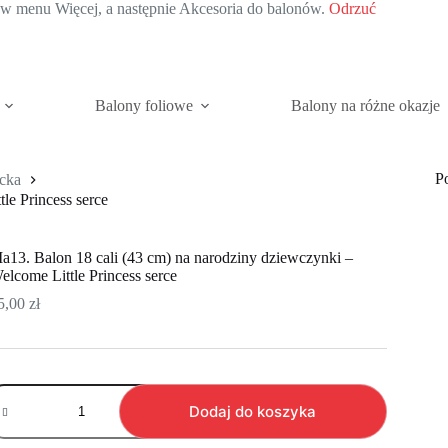
c w menu Więcej, a następnie Akcesoria do balonów.
Odrzuć
Balony foliowe
Balony na różne okazje
P
ecka
le Princess serce
a13. Balon 18 cali (43 cm) na narodziny dziewczynki –
elcome Little Princess serce
5,00
zł
ość
a13.
Dodaj do koszyka
alon
8