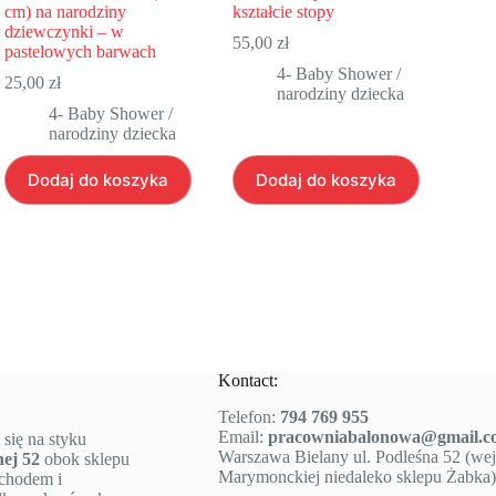
cm) na narodziny
kształcie stopy
dziewczynki – w
55,00
zł
pastelowych barwach
4- Baby Shower /
25,00
zł
narodziny dziecka
4- Baby Shower /
narodziny dziecka
Dodaj do koszyka
Dodaj do koszyka
Kontact:
Telefon:
794 769 955
Email:
pracowniabalonowa@gmail.c
 się na styku
Warszawa Bielany ul. Podleśna 52 (wejś
nej 52
obok sklepu
Marymonckiej niedaleko sklepu Żabka)
ochodem i