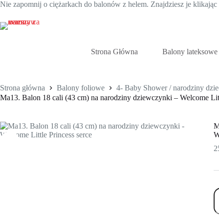
Nie zapomnij o ciężarkach do balonów z helem. Znajdziesz je klikają
Przejdź
do
treści
Strona Główna
Balony lateksowe
Strona główna
Balony foliowe
4- Baby Shower / narodziny dzi
Ma13. Balon 18 cali (43 cm) na narodziny dziewczynki – Welcome Litt
M
W
2
il
M
B
1