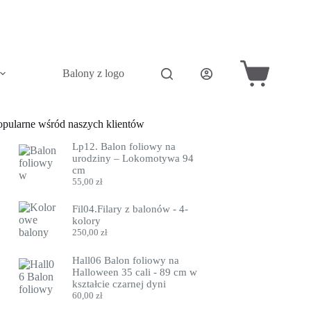
Balony z logo
Akcesoria do balonów
Pini
Koszyk
opularne wśród naszych klientów
Lp12. Balon foliowy na
urodziny – Lokomotywa 94
cm
55,00
zł
Fil04.Filary z balonów - 4-
kolory
250,00
zł
Hall06 Balon foliowy na
Halloween 35 cali - 89 cm w
kształcie czarnej dyni
60,00
zł