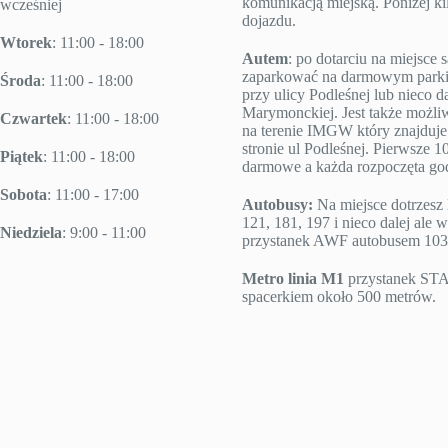
komunikacją miejską. Poniżej k
wcześniej
dojazdu.
Wtorek
: 11:00 - 18:00
Autem
: po dotarciu na miejsc
zaparkować na darmowym parki
Środa
: 11:00 - 18:00
przy ulicy Podleśnej lub nieco da
Marymonckiej. Jest także możl
Czwartek
: 11:00 - 18:00
na terenie IMGW który znajduje 
stronie ul Podleśnej. Pierwsze 10
Piątek
: 11:00 - 18:00
darmowe a każda rozpoczęta godz
Sobota
: 11:00 - 17:00
Autobusy:
Na miejsce dotrzesz 
121, 181, 197 i nieco dalej ale w
Niedziela
: 9:00 - 11:00
przystanek AWF autobusem 103
Metro linia M1
przystanek S
spacerkiem około 500 metrów.