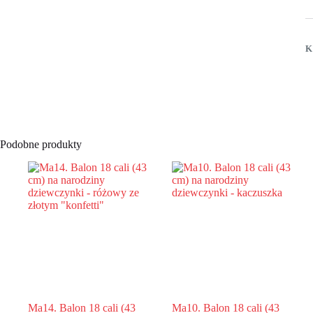
ca
(
c
n
K
n
d
-
W
Li
P
s
Podobne produkty
Ma14. Balon 18 cali (43
Ma10. Balon 18 cali (43