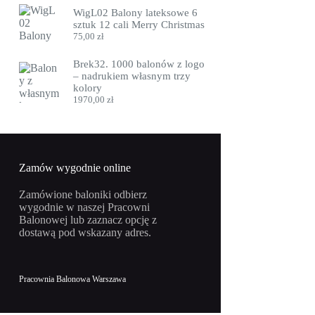
WigL02 Balony lateksowe 6
sztuk 12 cali Merry Christmas
75,00
zł
Brek32. 1000 balonów z logo
– nadrukiem własnym trzy
kolory
1970,00
zł
Zamów wygodnie online
Zamówione baloniki odbierz
wygodnie w naszej Pracowni
Balonowej lub zaznacz opcję z
dostawą pod wskazany adres.
Pracownia Balonowa Warszawa