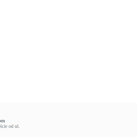
om
cie od ul.