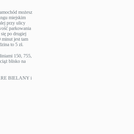
e samochód możesz
ngu miejskim
lej przy ulicy
iwość parkowania
się po drugiej
 minut jest tam
ina to 5 zł.
liniami 150, 755,
ciąż blisko na
TARE BIELANY i