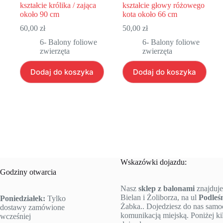
kształcie królika / zająca
kształcie głowy różowego
około 90 cm
kota około 66 cm
60,00
zł
50,00
zł
6- Balony foliowe
6- Balony foliowe
zwierzęta
zwierzęta
Dodaj do koszyka
Dodaj do koszyka
Wskazówki dojazdu:
Godziny otwarcia
Nasz
sklep z balonami
znajduje
Bielan i Żoliborza, na ul
Podleś
Poniedziałek:
Tylko
Żabka.. Dojedziesz do nas sam
dostawy zamówione
komunikacją miejską. Poniżej k
wcześniej