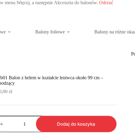
c w menu Więcej, a następnie Akcesoria do balonów.
Odrzuć
owe
Balony foliowe
Balony na różne oka
P
b01 Balon z helem w kształcie leniwca około 99 cm –
hodzący
0,00
zł
ość
b01
Dodaj do koszyka
alon