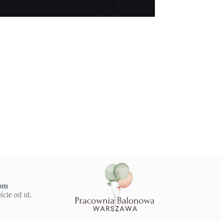
om
cie od ul.