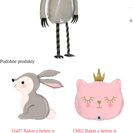
h
w
k
l
K
o
9
c
-
c
Podobne produkty
Oa07 Balon z helem w
Od02 Balon z helem w