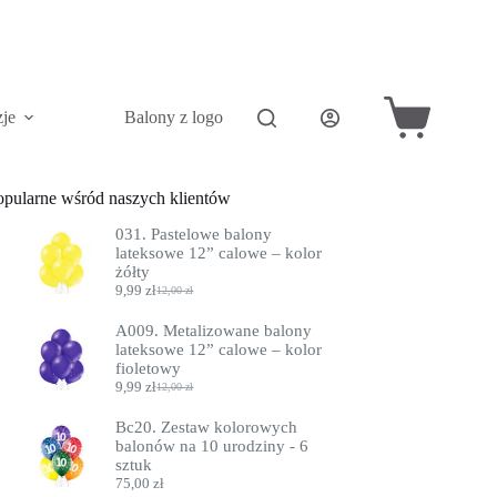
zje
Balony z logo
Akcesoria do balonów
Koszyk
opularne wśród naszych klientów
031. Pastelowe balony
lateksowe 12” calowe – kolor
żółty
9,99
zł
12,00
zł
Pierwotna
Aktualna
cena
cena
A009. Metalizowane balony
wynosiła:
wynosi:
lateksowe 12” calowe – kolor
12,00 zł.
9,99 zł.
fioletowy
9,99
zł
12,00
zł
Pierwotna
Aktualna
cena
cena
Bc20. Zestaw kolorowych
wynosiła:
wynosi:
balonów na 10 urodziny - 6
12,00 zł.
9,99 zł.
sztuk
75,00
zł