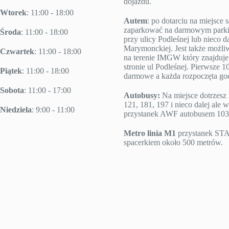
dojazdu.
Wtorek
: 11:00 - 18:00
Autem
: po dotarciu na miejsc
zaparkować na darmowym parki
Środa
: 11:00 - 18:00
przy ulicy Podleśnej lub nieco da
Marymonckiej. Jest także możl
Czwartek
: 11:00 - 18:00
na terenie IMGW który znajduje 
stronie ul Podleśnej. Pierwsze 10
Piątek
: 11:00 - 18:00
darmowe a każda rozpoczęta godz
Sobota
: 11:00 - 17:00
Autobusy:
Na miejsce dotrzesz 
121, 181, 197 i nieco dalej ale w
Niedziela
: 9:00 - 11:00
przystanek AWF autobusem 103
Metro linia M1
przystanek S
spacerkiem około 500 metrów.