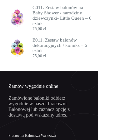
C011. Zestaw balonów na
Baby Shower / narodziny
dziewczynki- Little Queen – 6
sztuk
75,00
zł
E011. Zestaw balonów
dekoracyjnych / komiks – 6
sztuk
75,00
zł
Zamów wygodnie online
Zamówione baloniki odbierz
wygodnie w naszej Pracowni
Balonowej lub zaznacz opcję z
dostawą pod wskazany adres.
Pracownia Balonowa Warszawa