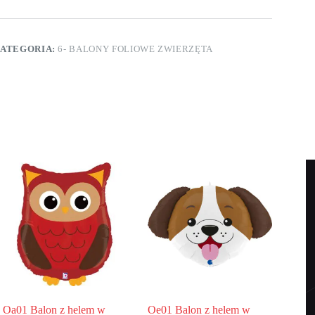
elem
ształcie
eniwca
ATEGORIA:
6- BALONY FOLIOWE ZWIERZĘTA
koło
9
m
hodzący
Oa01 Balon z helem w
Oe01 Balon z helem w