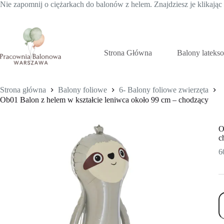
Nie zapomnij o ciężarkach do balonów z helem. Znajdziesz je klikają
Przejdź
do
treści
Strona Główna
Balony lateks
Strona główna
Balony foliowe
6- Balony foliowe zwierzęta
Ob01 Balon z helem w kształcie leniwca około 99 cm – chodzący
O
c
6
il
O
B
z