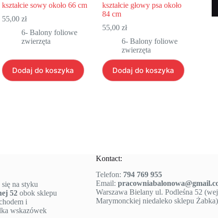
kształcie sowy około 66 cm
kształcie głowy psa około
84 cm
55,00
zł
55,00
zł
6- Balony foliowe
zwierzęta
6- Balony foliowe
zwierzęta
Dodaj do koszyka
Dodaj do koszyka
Kontact:
Telefon:
794 769 955
Email:
pracowniabalonowa@gmail.c
 się na styku
Warszawa Bielany ul. Podleśna 52 (wejś
nej 52
obok sklepu
Marymonckiej niedaleko sklepu Żabka)
ochodem i
ilka wskazówek