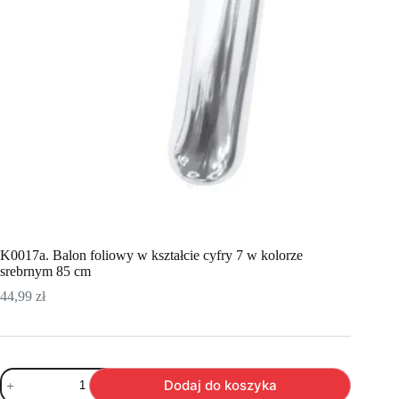
K0017a. Balon foliowy w kształcie cyfry 7 w kolorze
srebrnym 85 cm
44,99
zł
ilość
Dodaj do koszyka
K0017a.