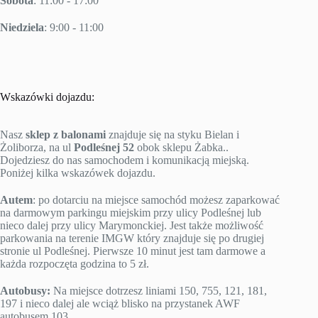
Sobota
: 11:00 - 17:00
Niedziela
: 9:00 - 11:00
Wskazówki dojazdu:
Nasz
sklep z balonami
znajduje się na styku Bielan i
Żoliborza, na ul
Podleśnej 52
obok sklepu Żabka..
Dojedziesz do nas samochodem i komunikacją miejską.
Poniżej kilka wskazówek dojazdu.
Autem
: po dotarciu na miejsce samochód możesz zaparkować
na darmowym parkingu miejskim przy ulicy Podleśnej lub
nieco dalej przy ulicy Marymonckiej. Jest także możliwość
parkowania na terenie IMGW który znajduje się po drugiej
stronie ul Podleśnej. Pierwsze 10 minut jest tam darmowe a
każda rozpoczęta godzina to 5 zł.
Autobusy:
Na miejsce dotrzesz liniami 150, 755, 121, 181,
197 i nieco dalej ale wciąż blisko na przystanek AWF
autobusem 103