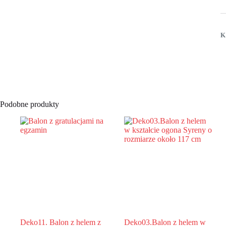
w
k
c
ł
K
p
o
r
o
6
c
Podobne produkty
Deko11. Balon z helem z
Deko03.Balon z helem w