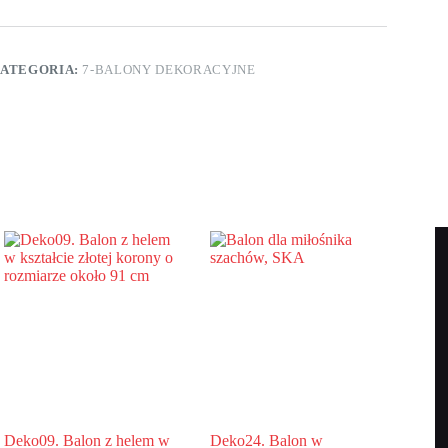
ształcie
zarnej
apki
ATEGORIA:
7-BALONY DEKORACYJNE
sa/kota
ozmiarze
koło
0
m
Deko09. Balon z helem w
Deko24. Balon w