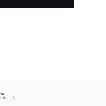
om
cie od ul.