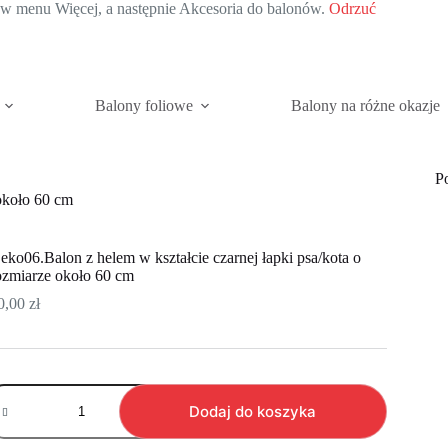
c w menu Więcej, a następnie Akcesoria do balonów.
Odrzuć
Balony foliowe
Balony na różne okazje
P
 około 60 cm
eko06.Balon z helem w kształcie czarnej łapki psa/kota o
ozmiarze około 60 cm
0,00
zł
ość
eko06.Balon
Dodaj do koszyka
elem