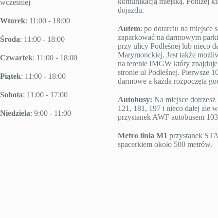
komunikacją miejską. Poniżej k
wcześniej
dojazdu.
Wtorek
: 11:00 - 18:00
Autem
: po dotarciu na miejsc
zaparkować na darmowym parki
Środa
: 11:00 - 18:00
przy ulicy Podleśnej lub nieco da
Marymonckiej. Jest także możl
Czwartek
: 11:00 - 18:00
na terenie IMGW który znajduje 
stronie ul Podleśnej. Pierwsze 10
Piątek
: 11:00 - 18:00
darmowe a każda rozpoczęta godz
Sobota
: 11:00 - 17:00
Autobusy:
Na miejsce dotrzesz 
121, 181, 197 i nieco dalej ale w
Niedziela
: 9:00 - 11:00
przystanek AWF autobusem 103
Metro linia M1
przystanek S
spacerkiem około 500 metrów.