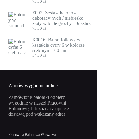
75,00
zł
E002. Zestaw balonów
dekoracyjnych / niebiesko
złoty w białe grochy – 6 sztuk
75,00
zł
K0016. Balon foliowy w
kształcie cyfry 6 w kolorze
srebrnym 100 cm
54,99
zł
Zamów wygodnie online
Zamówione baloniki odbierz
wygodnie w naszej Pracowni
Balonowej lub zaznacz opcję z
dostawą pod wskazany adres.
Pracownia Balonowa Warszawa