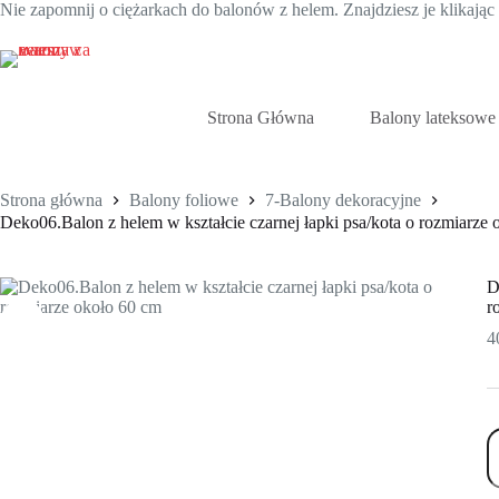
Nie zapomnij o ciężarkach do balonów z helem. Znajdziesz je klikają
Przejdź
do
treści
Strona Główna
Balony lateksowe
Strona główna
Balony foliowe
7-Balony dekoracyjne
Deko06.Balon z helem w kształcie czarnej łapki psa/kota o rozmiarze
D
r
4
il
D
z
h