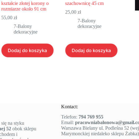
kształcie złotej korony o
szachownicę 45 cm
rozmiarze około 91 cm
25,00
zł
55,00
zł
7-Balony
7-Balony
dekoracyjne
dekoracyjne
Dodaj do koszyka
Dodaj do koszyka
Kontact:
Telefon:
794 769 955
Email:
pracowniabalonowa@gmail.c
 się na styku
Warszawa Bielany ul. Podleśna 52 (wejś
nej 52
obok sklepu
Marymonckiej niedaleko sklepu Żabka)
ochodem i