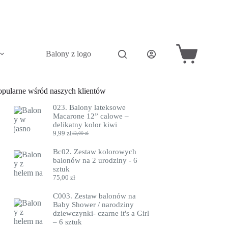
Balony z logo
Akcesoria do balonów
Pini
Koszyk
opularne wśród naszych klientów
023. Balony lateksowe
Macarone 12” calowe –
delikatny kolor kiwi
9,99
zł
12,00
zł
Pierwotna
Aktualna
cena
cena
Bc02. Zestaw kolorowych
wynosiła:
wynosi:
balonów na 2 urodziny - 6
12,00 zł.
9,99 zł.
sztuk
75,00
zł
C003. Zestaw balonów na
Baby Shower / narodziny
dziewczynki- czarne it's a Girl
– 6 sztuk