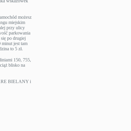
ilka wskazówek
e samochód możesz
ngu miejskim
lej przy ulicy
iwość parkowania
się po drugiej
 minut jest tam
ina to 5 zł.
liniami 150, 755,
ciąż blisko na
TARE BIELANY i