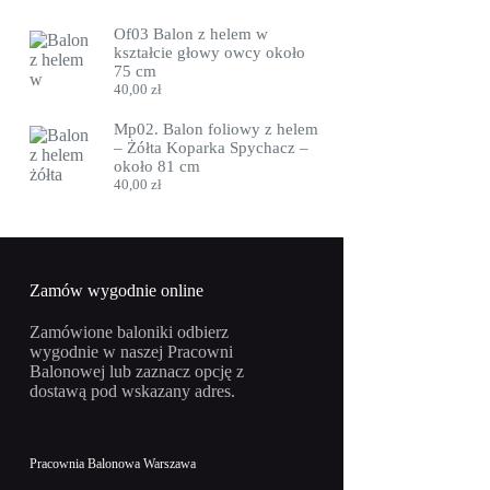
Of03 Balon z helem w
kształcie głowy owcy około
75 cm
40,00
zł
Mp02. Balon foliowy z helem
– Żółta Koparka Spychacz –
około 81 cm
40,00
zł
Zamów wygodnie online
Zamówione baloniki odbierz
wygodnie w naszej Pracowni
Balonowej lub zaznacz opcję z
dostawą pod wskazany adres.
Pracownia Balonowa Warszawa