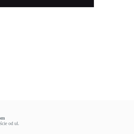
om
cie od ul.