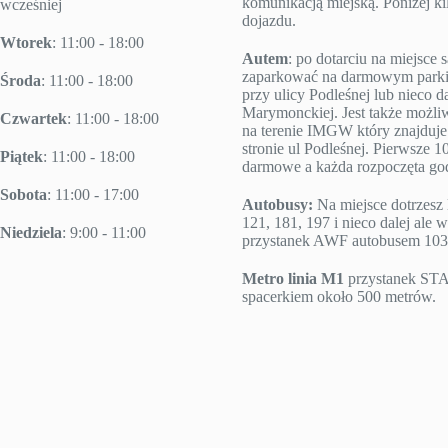
komunikacją miejską. Poniżej k
wcześniej
dojazdu.
Wtorek
: 11:00 - 18:00
Autem
: po dotarciu na miejsc
zaparkować na darmowym parki
Środa
: 11:00 - 18:00
przy ulicy Podleśnej lub nieco da
Marymonckiej. Jest także możl
Czwartek
: 11:00 - 18:00
na terenie IMGW który znajduje 
stronie ul Podleśnej. Pierwsze 10
Piątek
: 11:00 - 18:00
darmowe a każda rozpoczęta godz
Sobota
: 11:00 - 17:00
Autobusy:
Na miejsce dotrzesz 
121, 181, 197 i nieco dalej ale w
Niedziela
: 9:00 - 11:00
przystanek AWF autobusem 103
Metro linia M1
przystanek S
spacerkiem około 500 metrów.