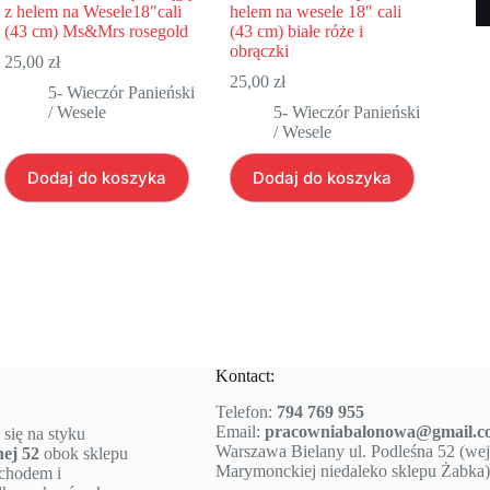
z helem na Wesele18″cali
helem na wesele 18″ cali
(43 cm) Ms&Mrs rosegold
(43 cm) białe róże i
obrączki
25,00
zł
25,00
zł
5- Wieczór Panieński
/ Wesele
5- Wieczór Panieński
/ Wesele
Dodaj do koszyka
Dodaj do koszyka
Kontact:
Telefon:
794 769 955
Email:
pracowniabalonowa@gmail.c
 się na styku
Warszawa Bielany ul. Podleśna 52 (wejś
nej 52
obok sklepu
Marymonckiej niedaleko sklepu Żabka)
ochodem i