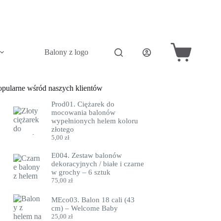
Balony z logo
Akcesoria do balonów
Pini
Koszyk
opularne wśród naszych klientów
Prod01. Ciężarek do
mocowania balonów
wypełnionych helem koloru
złotego
5,00
zł
E004. Zestaw balonów
dekoracyjnych / białe i czarne
w grochy – 6 sztuk
75,00
zł
MEco03. Balon 18 cali (43
cm) – Welcome Baby
25,00
zł