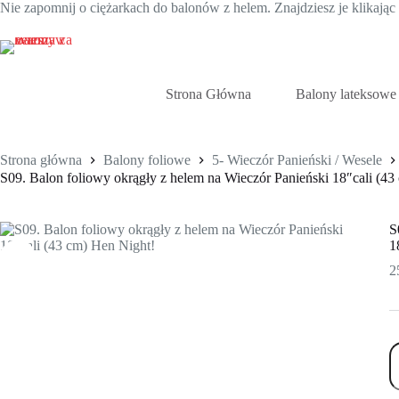
Nie zapomnij o ciężarkach do balonów z helem. Znajdziesz je klikają
Przejdź
do
treści
Strona Główna
Balony lateksowe
Strona główna
Balony foliowe
5- Wieczór Panieński / Wesele
S09. Balon foliowy okrągły z helem na Wieczór Panieński 18″cali (43
S
1
2
il
S
B
f