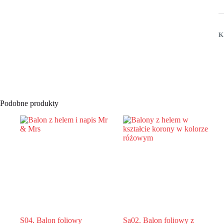
o
z
h
n
K
W
P
1
(
c
H
N
Podobne produkty
S04. Balon foliowy
Sa02. Balon foliowy z