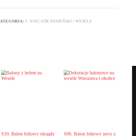
krągły
elem
a
ATEGORIA:
5- WIECZÓR PANIEŃSKI / WESELE
ieczór
anieński
8″cali
43
m)
en
ight!
S10. Balon foliowy okrągły
S06. Balon foliowy serce z