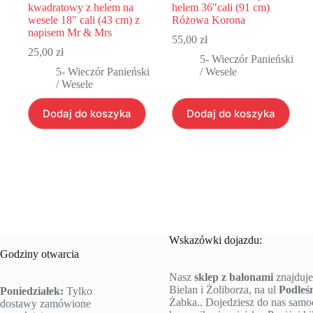
kwadratowy z helem na
helem 36″cali (91 cm)
wesele 18″ cali (43 cm) z
Różowa Korona
napisem Mr & Mrs
55,00
zł
25,00
zł
5- Wieczór Panieński
5- Wieczór Panieński
/ Wesele
/ Wesele
Dodaj do koszyka
Dodaj do koszyka
Wskazówki dojazdu:
Godziny otwarcia
Nasz
sklep z balonami
znajduje
Bielan i Żoliborza, na ul
Podleś
Poniedziałek:
Tylko
Żabka.. Dojedziesz do nas sam
dostawy zamówione