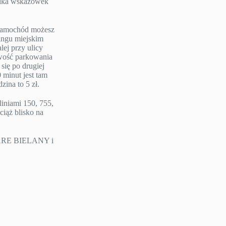
ilka wskazówek
e samochód możesz
ngu miejskim
lej przy ulicy
iwość parkowania
się po drugiej
 minut jest tam
ina to 5 zł.
liniami 150, 755,
ciąż blisko na
TARE BIELANY i