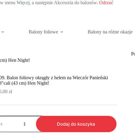
c w menu Więcej, a następnie Akcesoria do balonów.
Odrzuć
Balony foliowe
Balony na różne okazje
P
 cm) Hen Night!
09. Balon foliowy okrągły z helem na Wieczór Panieński
8″cali (43 cm) Hen Night!
5,00
zł
ość
09.
Dodaj do koszyka
alon
oliowy