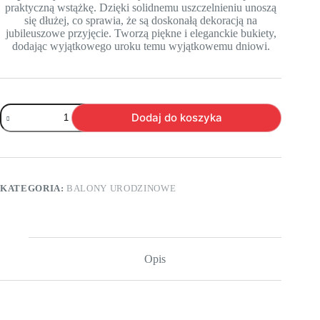
praktyczną wstążkę. Dzięki solidnemu uszczelnieniu unoszą
się dłużej, co sprawia, że są doskonałą dekoracją na
jubileuszowe przyjęcie. Tworzą piękne i eleganckie bukiety,
dodając wyjątkowego uroku temu wyjątkowemu dniowi.
ilość
Dodaj do koszyka
Bd05.
Zestaw
czarno
białych
balonów
na
KATEGORIA:
BALONY URODZINOWE
50
urodziny
–
6
sztuk
Opis