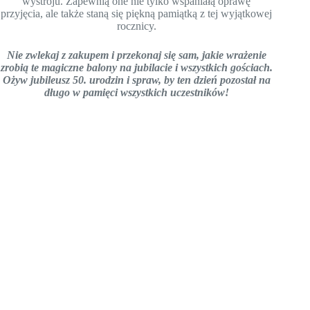
wystroju. Zapewnią one nie tylko wspaniałą oprawę
przyjęcia, ale także staną się piękną pamiątką z tej wyjątkowej
rocznicy.
Nie zwlekaj z zakupem i przekonaj się sam, jakie wrażenie
zrobią te magiczne balony na jubilacie i wszystkich gościach.
Ożyw jubileusz 50. urodzin i spraw, by ten dzień pozostał na
długo w pamięci wszystkich uczestników!