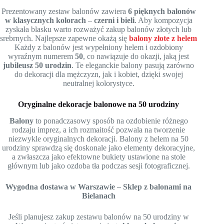
Prezentowany zestaw balonów zawiera
6 pięknych balonów
w klasycznych kolorach
–
czerni i bieli
. Aby kompozycja
zyskała blasku warto rozważyć zakup balonów złotych lub
srebrnych. Najlepsze zapewne okażą się
balony złote z helem
Każdy z balonów jest wypełniony helem i ozdobiony
wyraźnym numerem
50
, co nawiązuje do okazji, jaką jest
jubileusz 50 urodzin
. Te eleganckie balony pasują zarówno
do dekoracji dla mężczyzn, jak i kobiet, dzięki swojej
neutralnej kolorystyce.
Oryginalne dekoracje balonowe na 50 urodziny
Balony
to ponadczasowy sposób na ozdobienie różnego
rodzaju imprez, a ich rozmaitość pozwala na tworzenie
niezwykle oryginalnych dekoracji. Balony z helem na 50
urodziny sprawdzą się doskonale jako elementy dekoracyjne,
a zwłaszcza jako efektowne bukiety ustawione na stole
głównym lub jako ozdoba tła podczas sesji fotograficznej.
Wygodna dostawa w Warszawie – Sklep z balonami na
Bielanach
Jeśli planujesz zakup zestawu balonów na 50 urodziny w