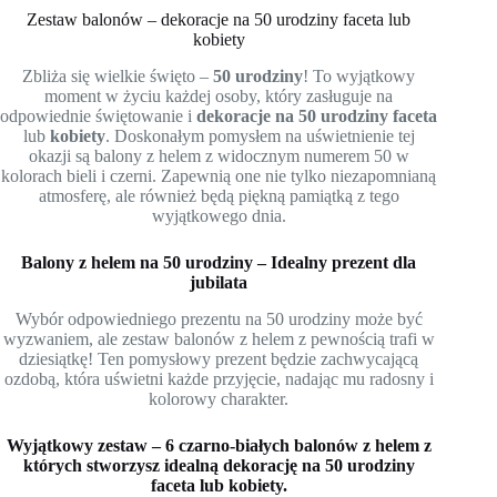
Zestaw balonów – dekoracje na 50 urodziny faceta lub
kobiety
Zbliża się wielkie święto –
50 urodziny
! To wyjątkowy
moment w życiu każdej osoby, który zasługuje na
odpowiednie świętowanie i
dekoracje na 50 urodziny faceta
lub
kobiety
. Doskonałym pomysłem na uświetnienie tej
okazji są balony z helem z widocznym numerem 50 w
kolorach bieli i czerni. Zapewnią one nie tylko niezapomnianą
atmosferę, ale również będą piękną pamiątką z tego
wyjątkowego dnia.
Balony z helem na 50 urodziny – Idealny prezent dla
jubilata
Wybór odpowiedniego prezentu na 50 urodziny może być
wyzwaniem, ale zestaw balonów z helem z pewnością trafi w
dziesiątkę! Ten pomysłowy prezent będzie zachwycającą
ozdobą, która uświetni każde przyjęcie, nadając mu radosny i
kolorowy charakter.
Wyjątkowy zestaw – 6 czarno-białych balonów z helem z
których stworzysz idealną dekorację na 50 urodziny
faceta lub kobiety.