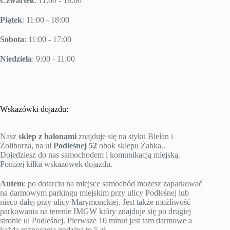
Czwartek
: 11:00 - 18:00
Piątek
: 11:00 - 18:00
Sobota
: 11:00 - 17:00
Niedziela
: 9:00 - 11:00
Wskazówki dojazdu:
Nasz
sklep z balonami
znajduje się na styku Bielan i
Żoliborza, na ul
Podleśnej 52
obok sklepu Żabka..
Dojedziesz do nas samochodem i komunikacją miejską.
Poniżej kilka wskazówek dojazdu.
Autem
: po dotarciu na miejsce samochód możesz zaparkować
na darmowym parkingu miejskim przy ulicy Podleśnej lub
nieco dalej przy ulicy Marymonckiej. Jest także możliwość
parkowania na terenie IMGW który znajduje się po drugiej
stronie ul Podleśnej. Pierwsze 10 minut jest tam darmowe a
każda rozpoczęta godzina to 5 zł.