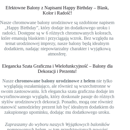
Efektowne Balony z Napisami Happy Birthday – Blask,
Kolor i Radość!
Nasze chromowane balony urodzinowe są ozdobione napisem
„Happy Birthday”, który dodaje im dodatkowego uroku i
radości. Dostępne są w 6 różnych chromowanych kolorach,
które emanują blaskiem i przyciągają wzrok. Bez względu na
temat urodzinowej imprezy, nasze balony będą idealnym
dodatkiem, nadając niepowtarzalny charakter i wyjątkową
atmosferę.
Elegancka Szata Graficzna i Wielofunkcyjność – Balony dla
Dekoracji i Prezentu!
Nasze
chromowane balony urodzinowe z helem
nie tylko
wyglądają oszałamiająco, ale również są wszechstronne w
swoim zastosowaniu. Ich elegancka szata graficzna dodaje im
wyrafinowanego wyglądu, który doskonale pasuje do różnych
stylów urodzinowych dekoracji. Ponadto, mogą one również
stanowić samodzielny prezent lub być idealnym dodatkiem do
zakupionego upominku, dodając mu dodatkowego uroku.
Zapraszamy do wyboru naszych Wyjątkowych baloników
pompowanych helem, w tym przedstawionych powyżej