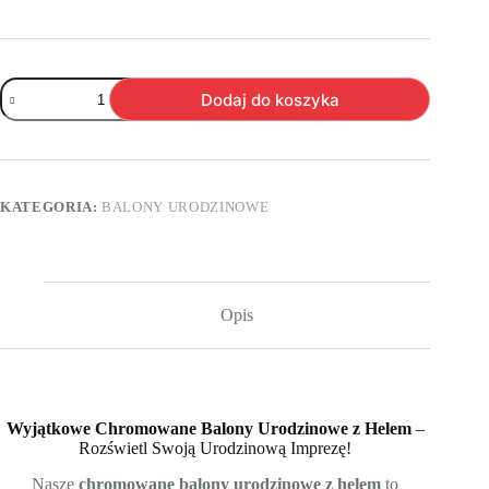
ilość
Dodaj do koszyka
B010.
Zestaw
chromowanych
balonów
urodzinowych
-
KATEGORIA:
BALONY URODZINOWE
Happy
Birthday
–
6
sztuk
Opis
Wyjątkowe Chromowane Balony Urodzinowe z Helem
–
Rozświetl Swoją Urodzinową Imprezę!
Nasze
chromowane balony urodzinowe z helem
to