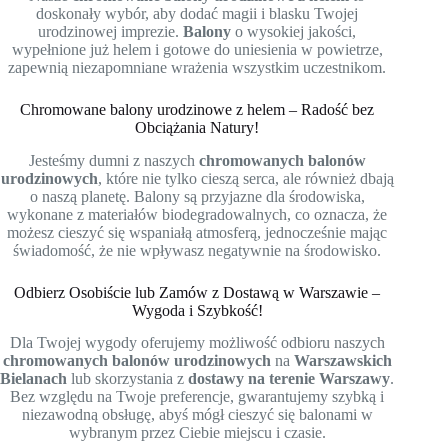
doskonały wybór, aby dodać magii i blasku Twojej
urodzinowej imprezie.
Balony
o wysokiej jakości,
wypełnione już helem i gotowe do uniesienia w powietrze,
zapewnią niezapomniane wrażenia wszystkim uczestnikom.
Chromowane balony urodzinowe z helem – Radość bez
Obciążania Natury!
Jesteśmy dumni z naszych
chromowanych balonów
urodzinowych
, które nie tylko cieszą serca, ale również dbają
o naszą planetę. Balony są przyjazne dla środowiska,
wykonane z materiałów biodegradowalnych, co oznacza, że
możesz cieszyć się wspaniałą atmosferą, jednocześnie mając
świadomość, że nie wpływasz negatywnie na środowisko.
Odbierz Osobiście lub Zamów z Dostawą w Warszawie –
Wygoda i Szybkość!
Dla Twojej wygody oferujemy możliwość odbioru naszych
chromowanych balonów urodzinowych
na
Warszawskich
Bielanach
lub skorzystania z
dostawy na terenie Warszawy
.
Bez względu na Twoje preferencje, gwarantujemy szybką i
niezawodną obsługę, abyś mógł cieszyć się balonami w
wybranym przez Ciebie miejscu i czasie.