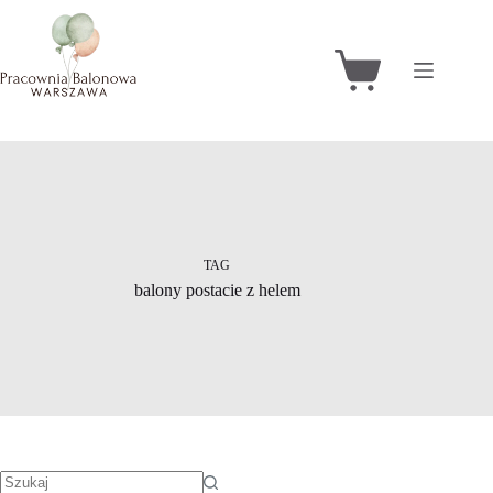
Przejdź
do
treści
Koszyk
TAG
balony postacie z helem