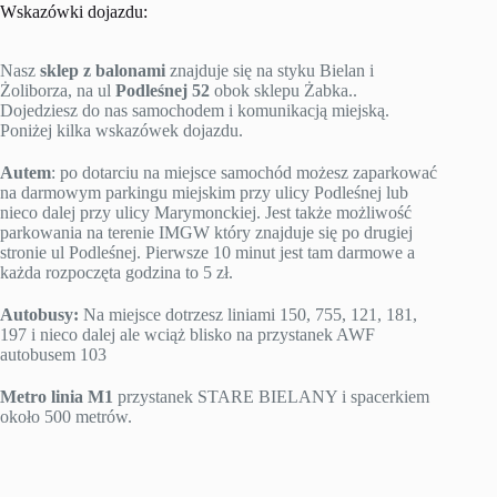
Wskazówki dojazdu:
Nasz
sklep z balonami
znajduje się na styku Bielan i
Żoliborza, na ul
Podleśnej 52
obok sklepu Żabka..
Dojedziesz do nas samochodem i komunikacją miejską.
Poniżej kilka wskazówek dojazdu.
Autem
: po dotarciu na miejsce samochód możesz zaparkować
na darmowym parkingu miejskim przy ulicy Podleśnej lub
nieco dalej przy ulicy Marymonckiej. Jest także możliwość
parkowania na terenie IMGW który znajduje się po drugiej
stronie ul Podleśnej. Pierwsze 10 minut jest tam darmowe a
każda rozpoczęta godzina to 5 zł.
Autobusy:
Na miejsce dotrzesz liniami 150, 755, 121, 181,
197 i nieco dalej ale wciąż blisko na przystanek AWF
autobusem 103
Metro linia M1
przystanek STARE BIELANY i spacerkiem
około 500 metrów.