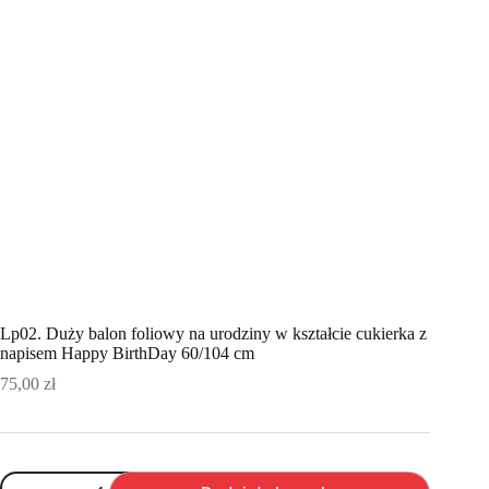
Lp02. Duży balon foliowy na urodziny w kształcie cukierka z
napisem Happy BirthDay 60/104 cm
75,00
zł
ilość