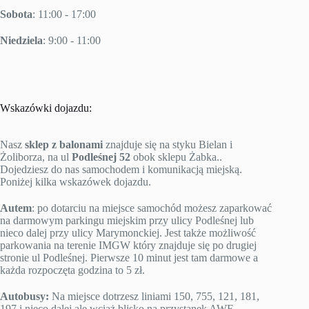
Sobota
: 11:00 - 17:00
Niedziela
: 9:00 - 11:00
Wskazówki dojazdu:
Nasz
sklep z balonami
znajduje się na styku Bielan i
Żoliborza, na ul
Podleśnej 52
obok sklepu Żabka..
Dojedziesz do nas samochodem i komunikacją miejską.
Poniżej kilka wskazówek dojazdu.
Autem
: po dotarciu na miejsce samochód możesz zaparkować
na darmowym parkingu miejskim przy ulicy Podleśnej lub
nieco dalej przy ulicy Marymonckiej. Jest także możliwość
parkowania na terenie IMGW który znajduje się po drugiej
stronie ul Podleśnej. Pierwsze 10 minut jest tam darmowe a
każda rozpoczęta godzina to 5 zł.
Autobusy:
Na miejsce dotrzesz liniami 150, 755, 121, 181,
197 i nieco dalej ale wciąż blisko na przystanek AWF